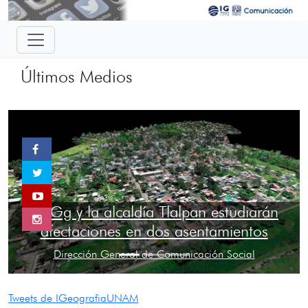
Últimos Medios
Previous
Next
El IGg y la alcaldía Tlalpan estudiarán
afectaciones en dos asentamientos
Dirección General de Comunicación Social
Tweets de IGeografiaUNAM