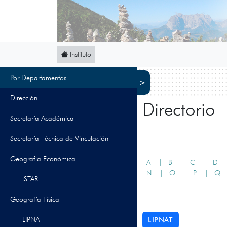
Instituto
Por Departamentos
>
Dirección
Directorio
Secretaría Académica
Secretaría Técnica de Vinculación
Geografía Económica
A |
B |
C |
D 
N |
O |
P |
Q 
iSTAR
Geografía Física
LIPNAT
LIPNAT