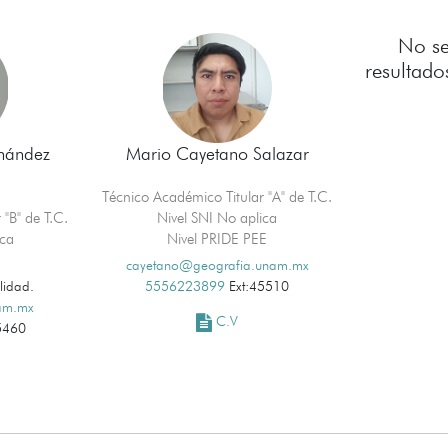
No se
resultado
rnández
Mario Cayetano Salazar
Técnico Académico Titular "A" de T.C.
 "B" de T.C.
Nivel SNI No aplica
ica
Nivel PRIDE PEE
cayetano@geografia.unam.mx
lidad.
5556223899
Ext:45510
nam.mx
C.V
5460