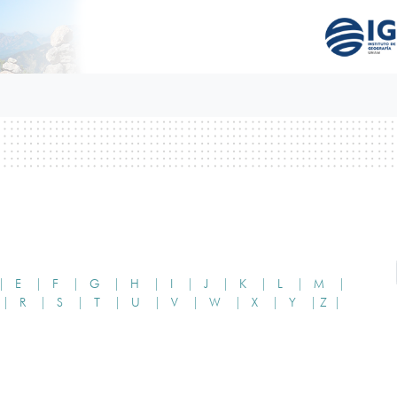
|
E |
F |
G |
H |
I |
J |
K |
L |
M |
|
R |
S |
T |
U |
V |
W |
X |
Y |
Z |