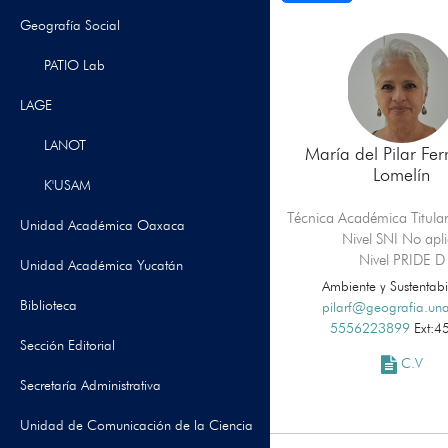
Geografía Social
PATIO Lab
LAGE
LANOT
María del Pilar Fe
Lomelín
K'USAM
Técnica Académica Titular
Unidad Académica Oaxaca
Nivel SNI No apl
Nivel PRIDE D
Unidad Académica Yucatán
Ambiente y Sustentabi
Biblioteca
pilarf@geografia.u
5556223899
Ext:4
Sección Editorial
C.V
Secretaría Administrativa
Unidad de Comunicación de la Ciencia