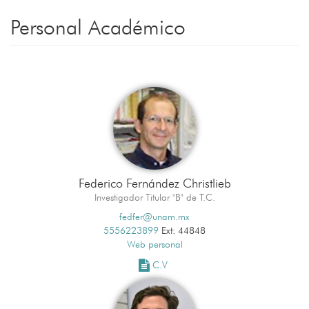
Personal Académico
Federico Fernández Christlieb
Investigador Titular "B" de T.C.
fedfer@unam.mx
5556223899
Ext: 44848
Web personal
C.V