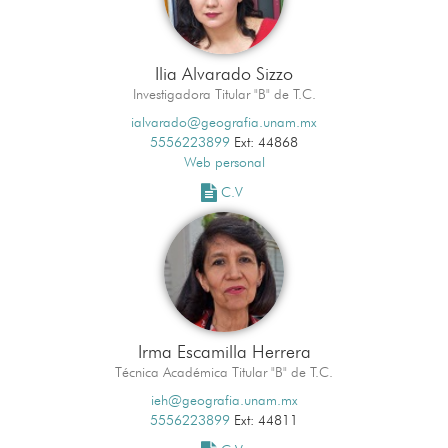
Ilia Alvarado Sizzo
Investigadora Titular "B" de T.C.
ialvarado@geografia.unam.mx
5556223899
Ext: 44868
Web personal
C.V
Irma Escamilla Herrera
Técnica Académica Titular "B" de T.C.
ieh@geografia.unam.mx
5556223899
Ext: 44811