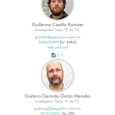
Guillermo Castillo Ramírez
Investigador Titular "B" de T.C.
gcastillo@geografia.unam.mx
5556223899
Ext: 44842
Web personal
C.V
Gustavo Gerardo Garza Merodio
Investigador Titular "A" de T.C.
gustavog@geografia.unam.mx
9515160541
Ext: 590