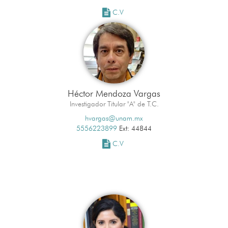
C.V
Héctor Mendoza Vargas
Investigador Titular "A" de T.C.
hvargas@unam.mx
5556223899
Ext: 44844
C.V