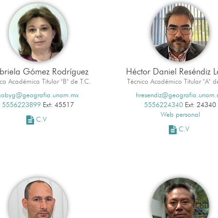
riela Gómez Rodríguez
Héctor Daniel Reséndiz 
ca Académica Titular "B" de T.C.
Técnico Académico Titular "A" d
gabyg@geografia.unam.mx
hresendiz@geografia.unam
5556223899
Ext: 45517
5556224340
Ext: 24340
Web personal
C.V
C.V