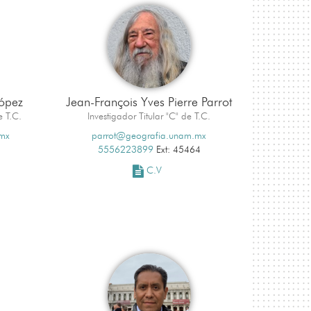
López
Jean-François Yves Pierre Parrot
e T.C.
Investigador Titular "C" de T.C.
.mx
parrot@geografia.unam.mx
5556223899
Ext: 45464
C.V