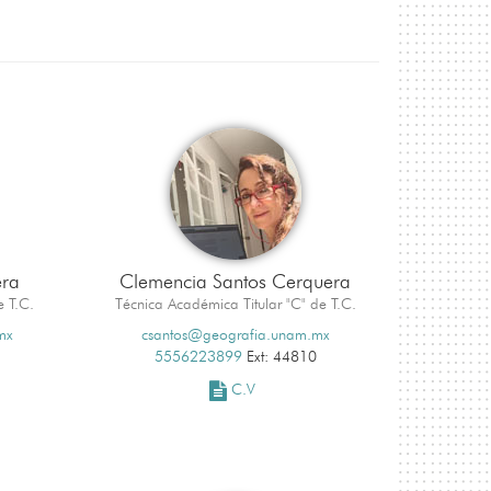
era
Clemencia Santos Cerquera
e T.C.
Técnica Académica Titular "C" de T.C.
mx
csantos@geografia.unam.mx
5556223899
Ext: 44810
C.V