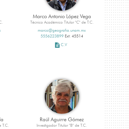
Marco Antonio López Vega
C.
Técnico Académico Titular "C" de T.C.
x
marco@geografia.unam.mx
5556223899
Ext: 45514
C.V
ía
Raúl Aguirre Gómez
e T.C.
Investigador Titular "B" de T.C.