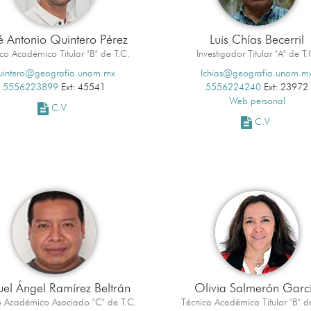
é Antonio Quintero Pérez
Luis Chías Becerril
co Académico Titular "B" de T.C.
Investigador Titular "A" de T.
uintero@geografia.unam.mx
lchias@geografia.unam.m
5556223899
Ext: 45541
5556224240
Ext: 23972
Web personal
C.V
C.V
el Ángel Ramírez Beltrán
Olivia Salmerón Garc
o Académico Asociado "C" de T.C.
Técnica Académica Titular "B" d