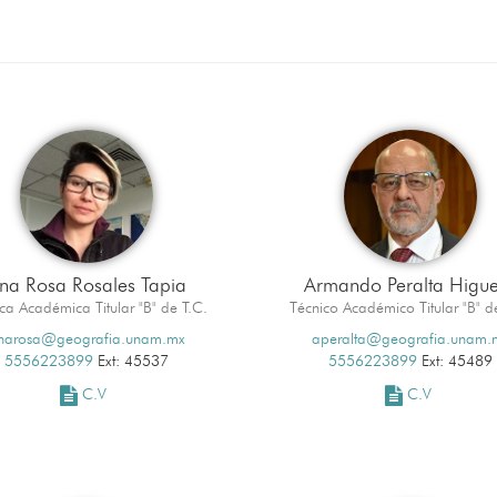
na Rosa Rosales Tapia
Armando Peralta Higu
ca Académica Titular "B" de T.C.
Técnico Académico Titular "B" d
narosa@geografia.unam.mx
aperalta@geografia.unam.
5556223899
Ext: 45537
5556223899
Ext: 45489
C.V
C.V