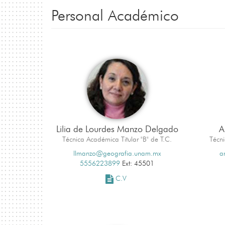
Personal Académico
Lilia de Lourdes Manzo Delgado
A
Técnica Académica Titular "B" de T.C.
Técni
llmanzo@geografia.unam.mx
a
5556223899
Ext: 45501
C.V