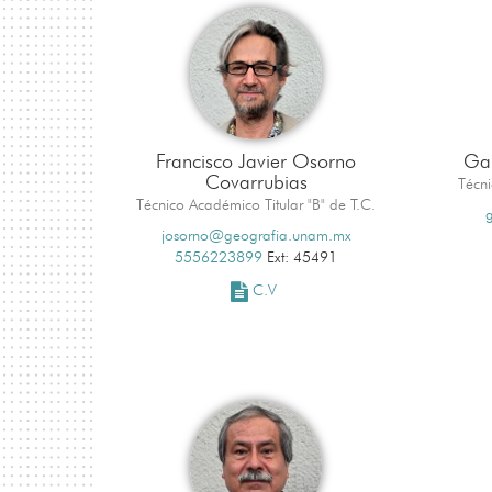
Francisco Javier Osorno
Gab
Covarrubias
Técni
Técnico Académico Titular "B" de T.C.
josorno@geografia.unam.mx
5556223899
Ext: 45491
C.V