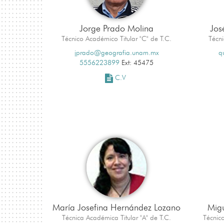
Jorge Prado Molina
Jos
Técnico Académico Titular "C" de T.C.
Técni
jprado@geografia.unam.mx
q
5556223899
Ext: 45475
C.V
María Josefina Hernández Lozano
Migu
Técnica Académica Titular "A" de T.C.
Técnic