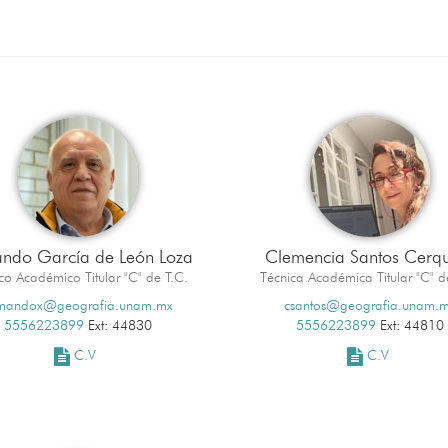
ndo García de León Loza
Clemencia Santos Cerq
co Académico Titular "C" de T.C.
Técnica Académica Titular "C" d
mandox@geografia.unam.mx
csantos@geografia.unam.
5556223899
Ext: 44830
5556223899
Ext: 44810
C.V
C.V