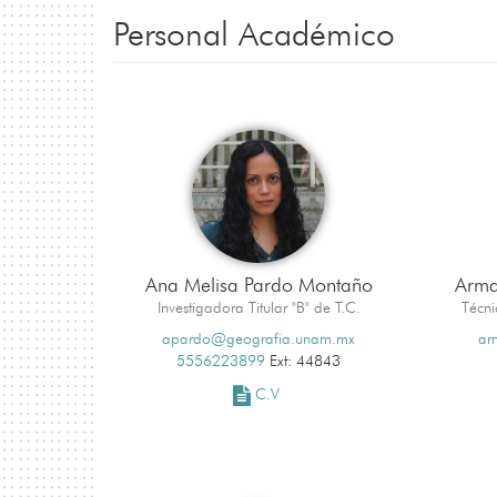
Personal Académico
Ana Melisa Pardo Montaño
Arma
Investigadora Titular "B" de T.C.
Técni
apardo@geografia.unam.mx
ar
5556223899
Ext: 44843
C.V