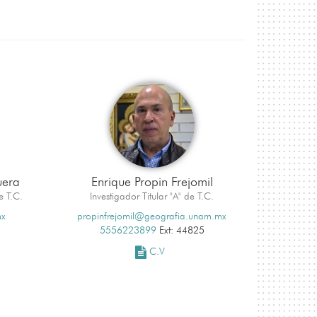
uera
Enrique Propin Frejomil
e T.C.
Investigador Titular "A" de T.C.
mx
propinfrejomil@geografia.unam.mx
5556223899
Ext: 44825
C.V