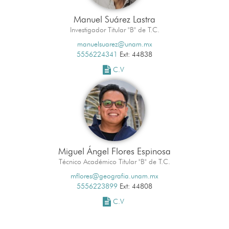
Manuel Suárez Lastra
Investigador Titular "B" de T.C.
manuelsuarez@unam.mx
5556224341
Ext: 44838
C.V
Miguel Ángel Flores Espinosa
Técnico Académico Titular "B" de T.C.
mflores@geografia.unam.mx
5556223899
Ext: 44808
C.V