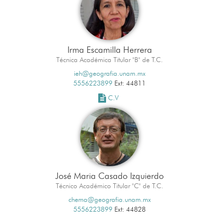
Irma Escamilla Herrera
Técnica Académica Titular "B" de T.C.
ieh@geografia.unam.mx
5556223899
Ext: 44811
C.V
José Maria Casado Izquierdo
Técnico Académico Titular "C" de T.C.
chema@geografia.unam.mx
5556223899
Ext: 44828