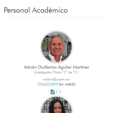
Personal Académico
Adrián Guillermo Aguilar Martínez
Investigador Titular "C" de T.C.
adrian@unam.mx
5556223899
Ext: 44840
C.V