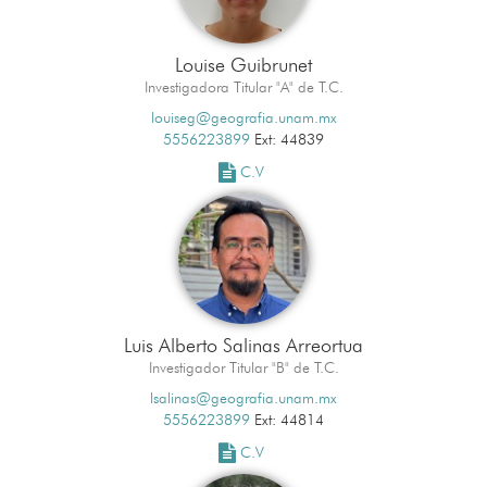
Louise Guibrunet
Investigadora Titular "A" de T.C.
louiseg@geografia.unam.mx
5556223899
Ext: 44839
C.V
Luis Alberto Salinas Arreortua
Investigador Titular "B" de T.C.
lsalinas@geografia.unam.mx
5556223899
Ext: 44814
C.V