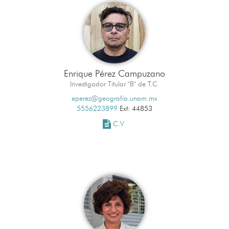
Enrique Pérez Campuzano
Investigador Titular "B" de T.C.
eperez@geografia.unam.mx
5556223899
Ext: 44853
C.V