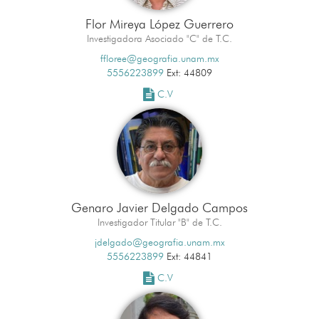
Flor Mireya López Guerrero
Investigadora Asociado "C" de T.C.
ffloree@geografia.unam.mx
5556223899
Ext: 44809
C.V
Genaro Javier Delgado Campos
Investigador Titular "B" de T.C.
jdelgado@geografia.unam.mx
5556223899
Ext: 44841
C.V