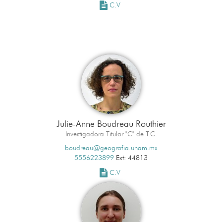
C.V
Julie-Anne Boudreau Routhier
Investigadora Titular "C" de T.C.
boudreau@geografia.unam.mx
5556223899
Ext: 44813
C.V