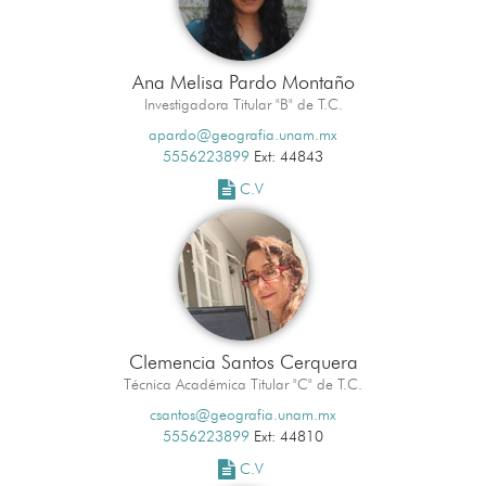
Ana Melisa Pardo Montaño
Investigadora Titular "B" de T.C.
apardo@geografia.unam.mx
5556223899
Ext: 44843
C.V
Clemencia Santos Cerquera
Técnica Académica Titular "C" de T.C.
csantos@geografia.unam.mx
5556223899
Ext: 44810
C.V