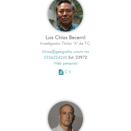
Luis Chías Becerril
Investigador Titular "A" de T.C.
lchias@geografia.unam.mx
5556224240
Ext: 23972
Web personal
C.V